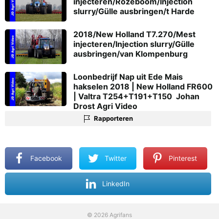
injecteren/Rozeboom/Injection
slurry/Gülle ausbringen/t Harde
2018/New Holland T7.270/Mest
injecteren/Injection slurry/Gülle
ausbringen/van Klompenburg
Loonbedrijf Nap uit Ede Mais
hakselen 2018 | New Holland FR600
| Valtra T254+T191+T150  Johan
Drost Agri Video
Rapporteren
Facebook
Twitter
Pinterest
LinkedIn
© 2026 Agrifans