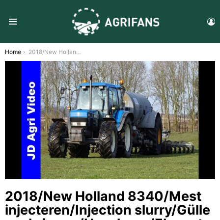
L
Menu
You are here:
Home
2018/New Holland 8340/Mest injecteren/Injection slurry/Gülle ausbringen/Hazeleger/Elspeet
2018/New Holland 8340/Mest
injecteren/Injection slurry/Gülle