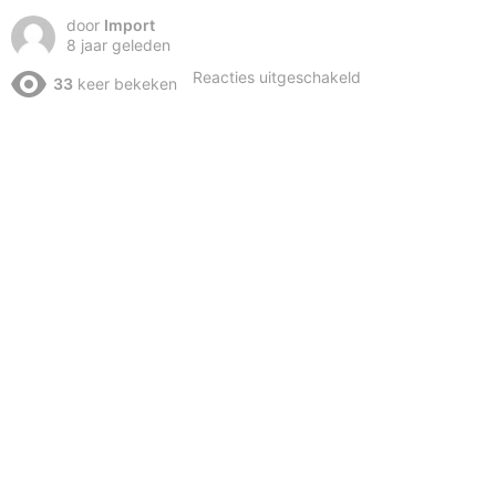
door
Import
8 jaar geleden
voor
Reacties uitgeschakeld
33
keer bekeken
2018|Truck
en
Tractorpulling|OT