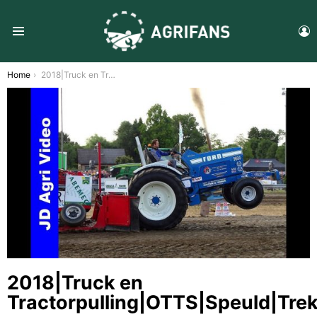
L
Menu
You are here:
Home
2018|Truck en Tractorpulling|OTTS|Speuld|Trekkertrek|NL
2018|Truck en
Tractorpulling|OTTS|Speuld|Tre