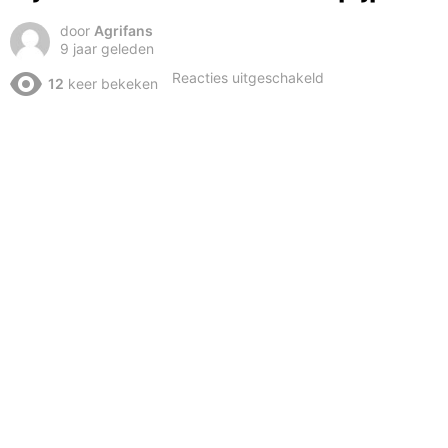
door
Agrifans
9 jaar geleden
voor
Reacties uitgeschakeld
12
keer bekeken
6
jaar
oud
en
al
onder
de
pijp!