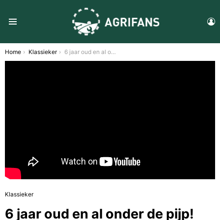
L
Menu
You are here:
Home
Klassieker
6 jaar oud en al onder de pijp!
Klassieker
6 jaar oud en al onder de pijp!