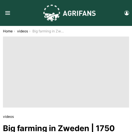
L
Menu
You are here:
Home
videos
Big farming in Zweden | 1750 Hectare
videos
Big farming in Zweden | 1750