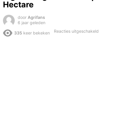
Hectare
door
Agrifans
6 jaar geleden
voor
Reacties uitgeschakeld
335
keer bekeken
Big
farming
in
Zweden
|
1750
Hectare