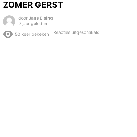
ZOMER GERST
door
Jans Eising
9 jaar geleden
voor
Reacties uitgeschakeld
50
keer bekeken
CLAAS
DOMINATOR
88
IN
DE
ZOMER
GERST