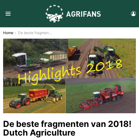
L
Menu
You are here:
Home
De beste fragmenten van 2018!  Dutch Agriculture
De beste fragmenten van 2018! 
Dutch Agriculture