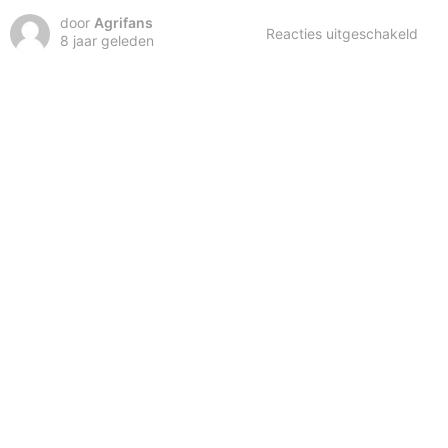
door
Agrifans
voor
Reacties uitgeschakeld
8 jaar geleden
De
best
fra
van
2018
Dut
Agri