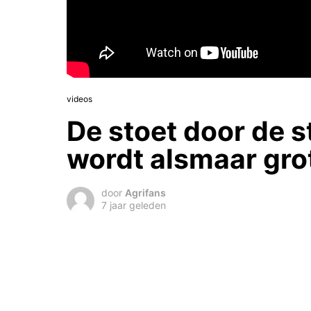
videos
De stoet door de s
wordt alsmaar gro
door
Agrifans
7 jaar geleden