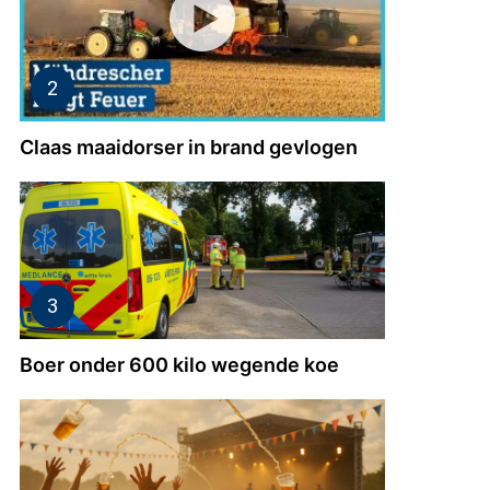
Claas maaidorser in brand gevlogen
Boer onder 600 kilo wegende koe