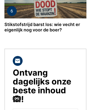
Stikstofstrijd barst los: wie vecht er
eigenlijk nog voor de boer?
Ontvang
BLIJF
OP
dagelijks onze
DE
HOOGTE!
beste inhoud
🙉!