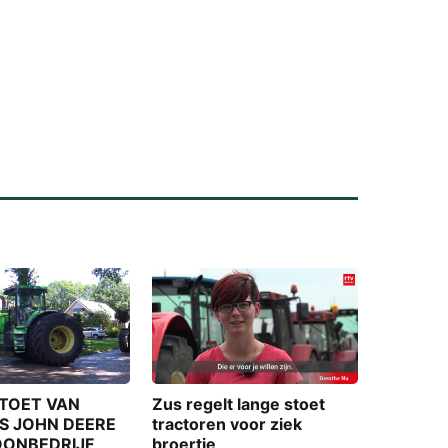
alsmaar
groter
TOET VAN
Zus regelt lange stoet
S JOHN DEERE
tractoren voor ziek
OONBEDRIJF
broertje