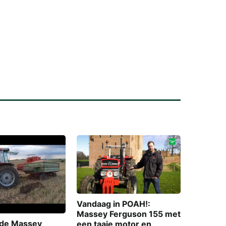
DYNA
VT
Vandaag in POAH!:
Massey Ferguson 155 met
 de Massey
een taaie motor en