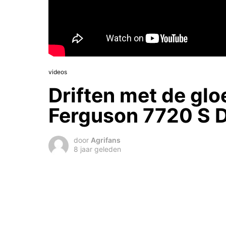
videos
Driften met de gl
Ferguson 7720 S 
door
Agrifans
8 jaar geleden