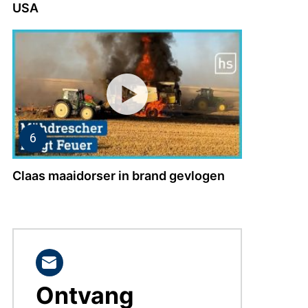
USA
Claas maaidorser in brand gevlogen
Ontvang
BLIJF
OP