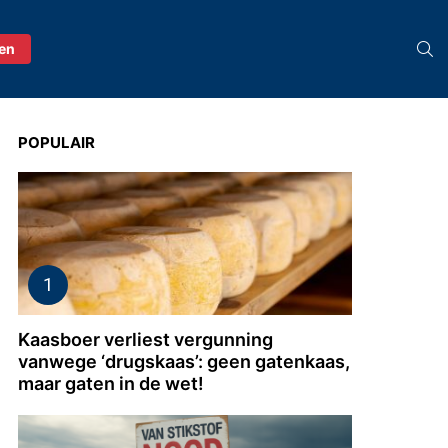
S
ren
POPULAIR
Kaasboer verliest vergunning
vanwege ‘drugskaas’: geen gatenkaas,
maar gaten in de wet!