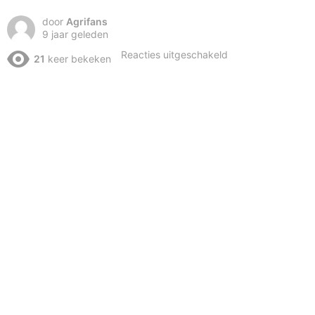
door
Agrifans
9 jaar geleden
voor
Reacties uitgeschakeld
21
keer bekeken
Fendt
939
aan
het
kilverbord!