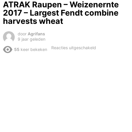
ATRAK Raupen – Weizenernte
2017 – Largest Fendt combine
harvests wheat
door
Agrifans
9 jaar geleden
voor
Reacties uitgeschakeld
55
keer bekeken
Fendt
Mähdrescher
9490x
ATRAK
Raupen
–
Weizenernte
2017
–
Largest
Fendt
combine
harvests
wheat