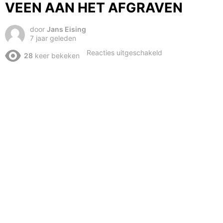
VEEN AAN HET AFGRAVEN
door
Jans Eising
7 jaar geleden
voor
Reacties uitgeschakeld
28
keer bekeken
FORD
TW
15
ATLAS
1704
LC
VEEN
AAN
HET
AFGRAVEN