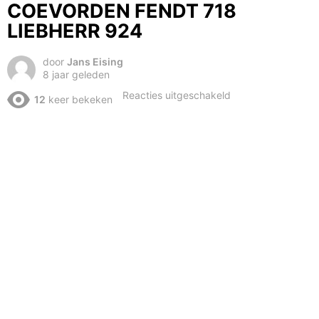
COEVORDEN FENDT 718
LIEBHERR 924
door
Jans Eising
8 jaar geleden
voor
Reacties uitgeschakeld
12
keer bekeken
GROND
TRANSPORT
STATION
COEVORDEN
FENDT
718
LIEBHERR
924