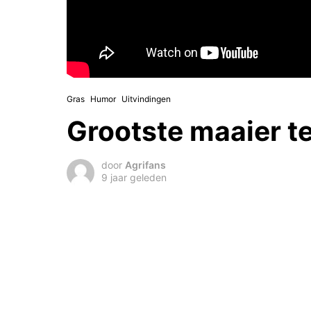
Gras
Humor
Uitvindingen
Grootste maaier te
door
Agrifans
9 jaar geleden