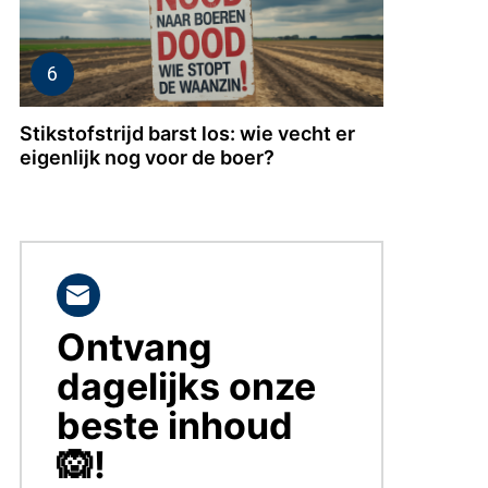
Stikstofstrijd barst los: wie vecht er
eigenlijk nog voor de boer?
Ontvang
BLIJF
OP
dagelijks onze
DE
HOOGTE!
beste inhoud
🙉!