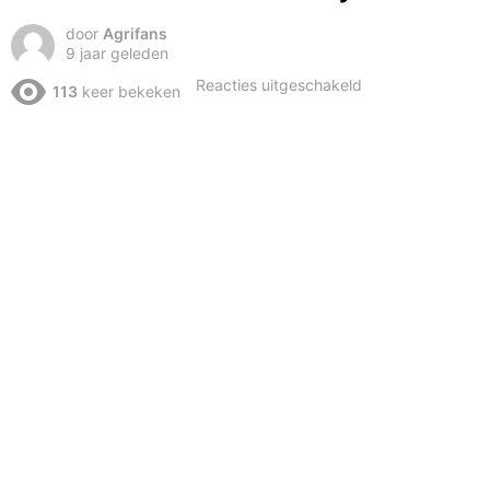
door
Agrifans
9 jaar geleden
voor
Reacties uitgeschakeld
113
keer bekeken
Grootste
melkveebedrijf
in
china