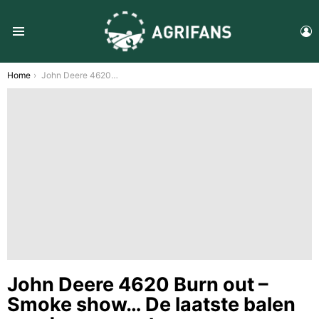
L
Menu
You are here:
Home
John Deere 4620 Burn out – Smoke show… De laatste balen worden geperst
John Deere 4620 Burn out –
Smoke show… De laatste balen