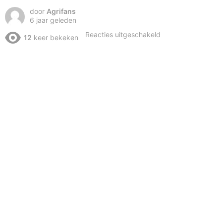
door
Agrifans
6 jaar geleden
voor
Reacties uitgeschakeld
12
keer bekeken
Loonwerker
pakt
dikke
boete….
Dat
wordt
betalen