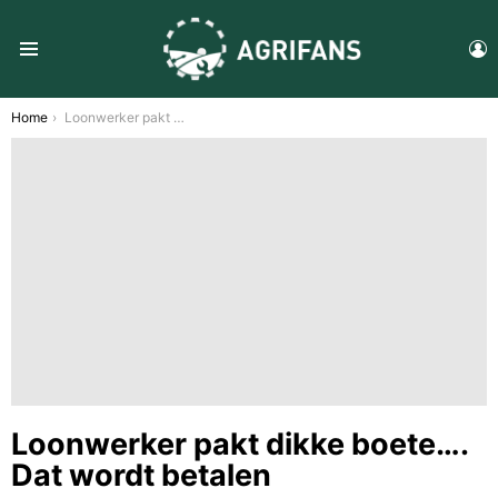
L
Menu
You are here:
Home
Loonwerker pakt dikke boete…. Dat wordt betalen
Loonwerker pakt dikke boete….
Dat wordt betalen