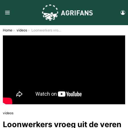
L
Menu
You are here:
Home
videos
Loonwerkers vroeg uit de veren om mais te hakselen
videos
Loonwerkers vroeg uit de veren