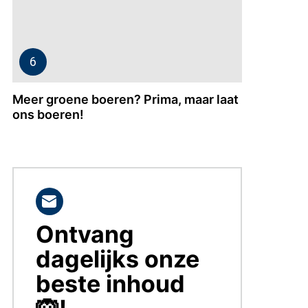
Meer groene boeren? Prima, maar laat
ons boeren!
Ontvang
BLIJF
OP
dagelijks onze
DE
HOOGTE!
beste inhoud