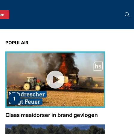
S
ren
POPULAIR
Claas maaidorser in brand gevlogen