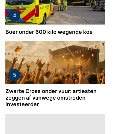
Boer onder 600 kilo wegende koe
Zwarte Cross onder vuur: artiesten
zeggen af vanwege omstreden
investeerder