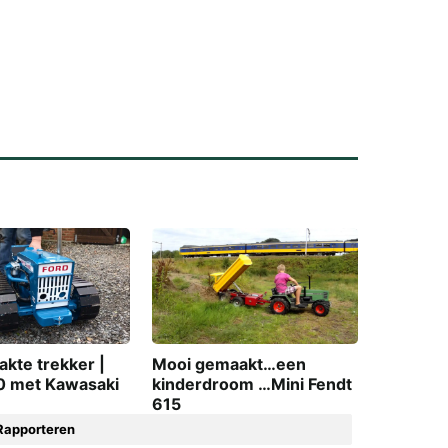
kte trekker |
Mooi gemaakt…een
0 met Kawasaki
kinderdroom …Mini Fendt
615
Rapporteren