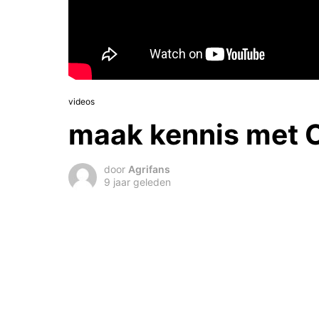
videos
maak kennis met C
door
Agrifans
9 jaar geleden