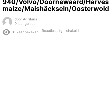
940/Volvo/Doornewaard/Harves
maize/Maishäckseln/Oosterwol
door
Agrifans
9 jaar geleden
voor
Reacties uitgeschakeld
81
keer bekeken
Mais
hakselen
2017/Claas
Jaguar
940/Volvo/Doorne
maize/Maishäckse