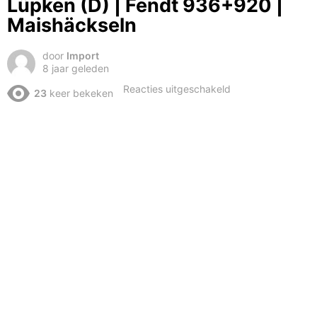
Lüpken (D) | Fendt 936+920 |
Maishäckseln
door
Import
8 jaar geleden
voor
Reacties uitgeschakeld
23
keer bekeken
Mais
hakselen
2018
|
Krone
BigX
700
|
Transport
XL
|
Lüpken
(D)
|
Fendt
936+920
|