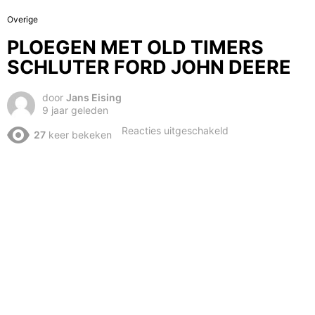
Overige
PLOEGEN MET OLD TIMERS
SCHLUTER FORD JOHN DEERE
door
Jans Eising
9 jaar geleden
voor
Reacties uitgeschakeld
27
keer bekeken
PLOEGEN
MET
OLD
TIMERS
SCHLUTER
FORD
JOHN
DEERE