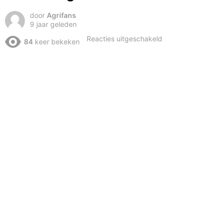
door
Agrifans
9 jaar geleden
voor
Reacties uitgeschakeld
84
keer bekeken
Shovel
tegen
boom
in
eelde