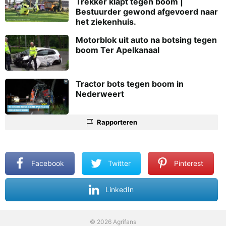
Trekker klapt tegen boom |
Bestuurder gewond afgevoerd naar
het ziekenhuis.
Motorblok uit auto na botsing tegen
boom Ter Apelkanaal
Tractor bots tegen boom in
Nederweert
Rapporteren
Facebook
Twitter
Pinterest
LinkedIn
© 2026 Agrifans