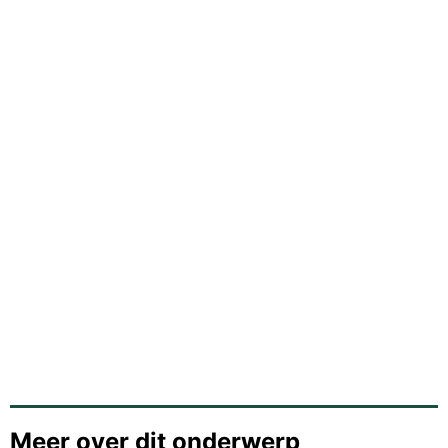
gebeurt!
Meer over dit onderwerp