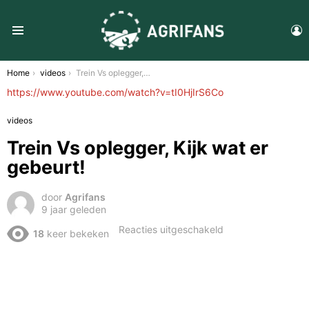
L
Menu
You are here:
Home
videos
Trein Vs oplegger, Kijk wat er gebeurt!
https://www.youtube.com/watch?v=tI0HjIrS6Co
videos
Trein Vs oplegger, Kijk wat er
gebeurt!
door
Agrifans
9 jaar geleden
voor
Reacties uitgeschakeld
18
keer bekeken
Trein
Vs
oplegger,
Kijk
wat
er