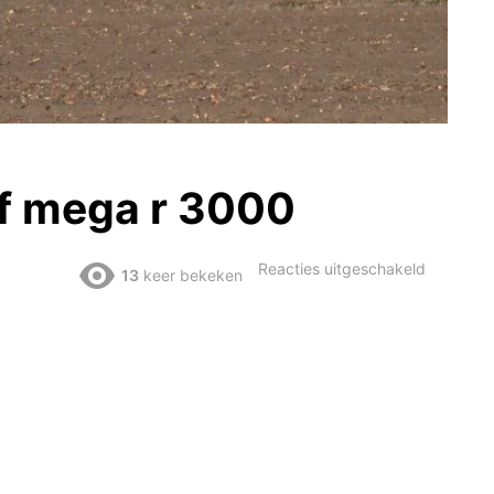
lf mega r 3000
voor
Reacties uitgeschakeld
13
keer bekeken
uijen
rooien
dewulf
mega
r
3000