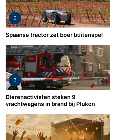
Spaanse tractor zet boer buitenspel
Dierenactivisten steken 9
vrachtwagens in brand bij Plukon