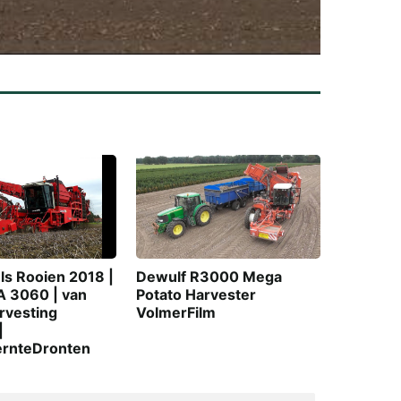
ls Rooien 2018 |
Dewulf R3000 Mega
A 3060 | van
Potato Harvester 
arvesting
VolmerFilm
|
ernteDronten