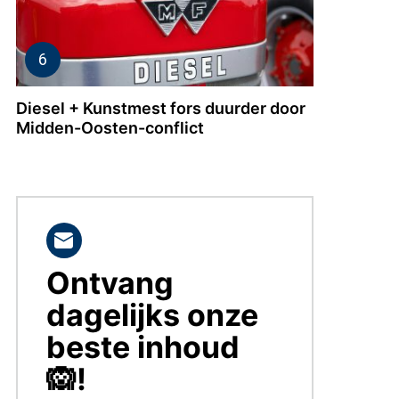
Diesel + Kunstmest fors duurder door
Midden-Oosten-conflict
Ontvang
BLIJF
OP
dagelijks onze
DE
HOOGTE!
beste inhoud
🙉!