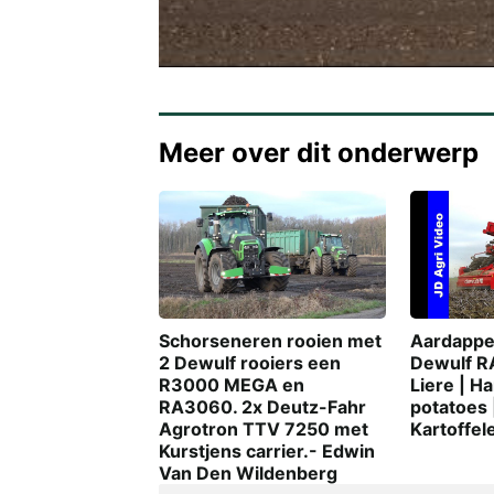
Meer over dit onderwerp
Schorseneren rooien met
Aardappe
2 Dewulf rooiers een
Dewulf R
R3000 MEGA en
Liere | H
RA3060. 2x Deutz-Fahr
potatoes 
Agrotron TTV 7250 met
Kartoffel
Kurstjens carrier.- Edwin
Van Den Wildenberg