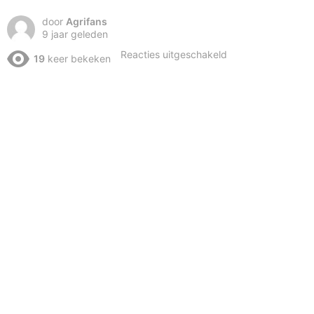
door
Agrifans
9 jaar geleden
voor
Reacties uitgeschakeld
19
keer bekeken
1150
Hectare
mais
XXL
l