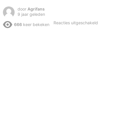
door
Agrifans
9 jaar geleden
voor
Reacties uitgeschakeld
666
keer bekeken
Best
of
Bauer
hermann