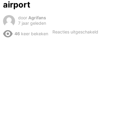
airport
door
Agrifans
7 jaar geleden
voor
Reacties uitgeschakeld
46
keer bekeken
Boeren
bereiken
Eindhoven
airport