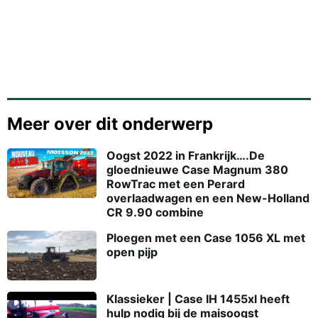
Meer over dit onderwerp
Oogst 2022 in Frankrijk….De
gloednieuwe Case Magnum 380
RowTrac met een Perard
overlaadwagen en een New-Holland
CR 9.90 combine
Ploegen met een Case 1056 XL met
open pijp
Klassieker | Case IH 1455xl heeft
hulp nodig bij de maisoogst