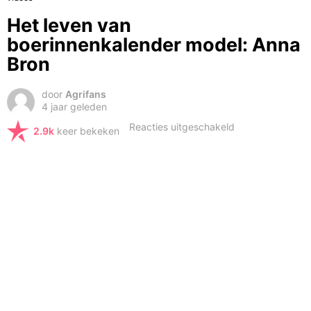
Het leven van
boerinnenkalender model: Anna
Bron
door
Agrifans
4 jaar geleden
voor
Reacties uitgeschakeld
2.9k
keer bekeken
Het
leven
van
boerinnenkalend
model:
Anna
Bron