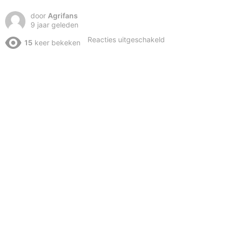
door
Agrifans
9 jaar geleden
voor
Reacties uitgeschakeld
15
keer bekeken
Farm
Kid
Drives
Planter
Tractor