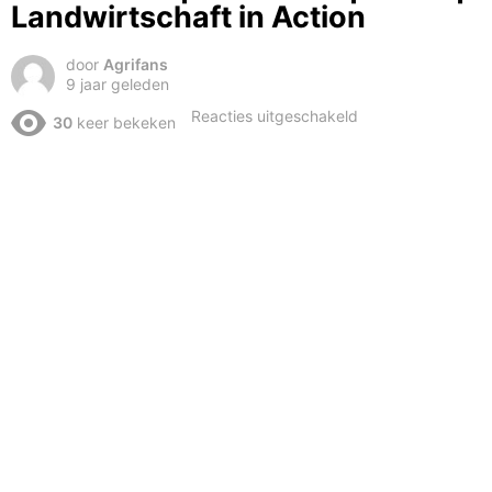
Landwirtschaft in Action
door
Agrifans
9 jaar geleden
voor
Reacties uitgeschakeld
30
keer bekeken
Gerste
Dreschen
2016
|
Claas
Lexion
550
|
Fendt
724
|
Hawe
|
i
Landwirtschaft
in
Action