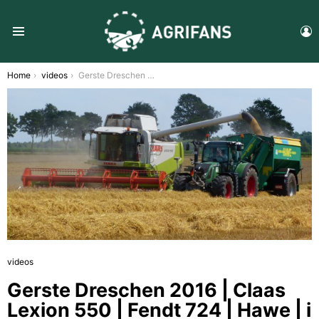
L
Menu
You are here:
Home
videos
Gerste Dreschen 2016 | Claas Lexion 550 | Fendt 724 | Hawe | i Landwirtschaft in Action
videos
Gerste Dreschen 2016 | Claas
Lexion 550 | Fendt 724 | Hawe | i