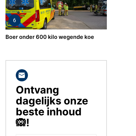
Boer onder 600 kilo wegende koe
Ontvang
BLIJF
OP
dagelijks onze
DE
HOOGTE!
beste inhoud
🙉!