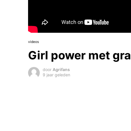
videos
Girl power met gra
door
Agrifans
9 jaar geleden