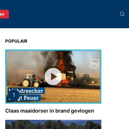
S
ren
POPULAIR
Claas maaidorser in brand gevlogen