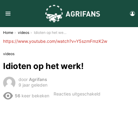
L
Menu
You are here:
Home
videos
Idioten op het werk!
https://www.youtube.com/watch?v=Y5szmFmzK2w
videos
Idioten op het werk!
door
Agrifans
9 jaar geleden
voor
Reacties uitgeschakeld
56
keer bekeken
Idioten
op
het
werk!