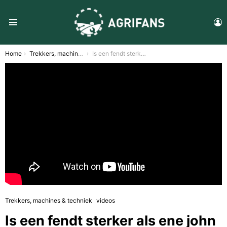
L
Menu
You are here:
Home
Trekkers, machines & techniek
Is een fendt sterker als ene john deere? We gaan het zien!
Trekkers, machines & techniek
videos
Is een fendt sterker als ene john