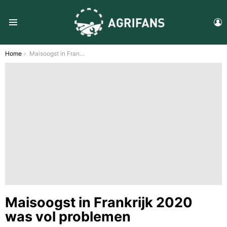
L
Menu
You are here:
Home
Maisoogst in Frankrijk 2020 was vol problemen
Maisoogst in Frankrijk 2020
was vol problemen