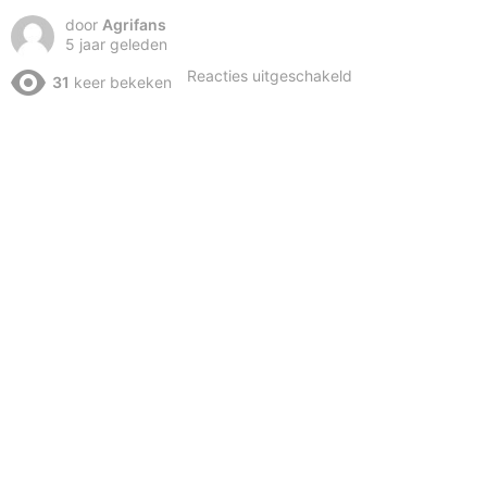
door
Agrifans
5 jaar geleden
voor
Reacties uitgeschakeld
31
keer bekeken
Maisoogst
in
Frankrijk
2020
was
vol
problemen