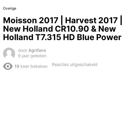
Overige
Moisson 2017 | Harvest 2017 |
New Holland CR10.90 & New
Holland T7.315 HD Blue Power
door
Agrifans
9 jaar geleden
voor
Reacties uitgeschakeld
19
keer bekeken
Moisson
2017
|
Harvest
2017
|
New
Holland
CR10.90
&
New
Holland
T7.315