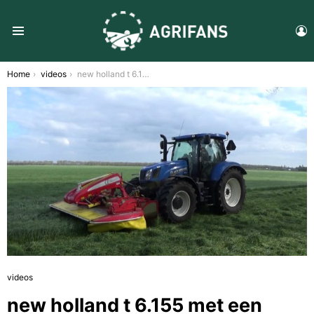
L
Menu
You are here:
Home
videos
new holland t 6.155 met een pottinger novacat triple maaier
videos
new holland t 6.155 met een