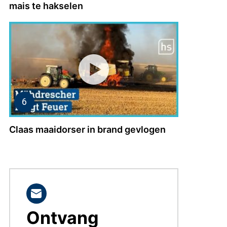
mais te hakselen
Claas maaidorser in brand gevlogen
Ontvang
BLIJF
OP