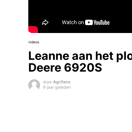
videos
Leanne aan het pl
Deere 6920S
door
Agrifans
9 jaar geleden