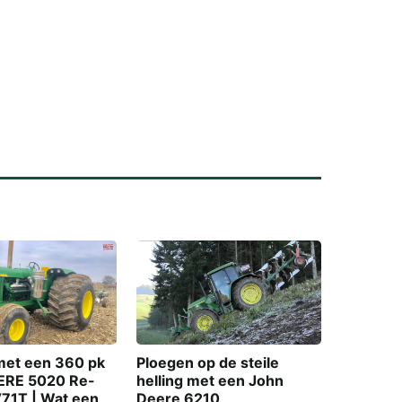
met een 360 pk
Ploegen op de steile
ERE 5020 Re-
helling met een John
71T | Wat een
Deere 6210