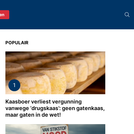
S
ren
POPULAIR
Kaasboer verliest vergunning
vanwege ‘drugskaas’: geen gatenkaas,
maar gaten in de wet!