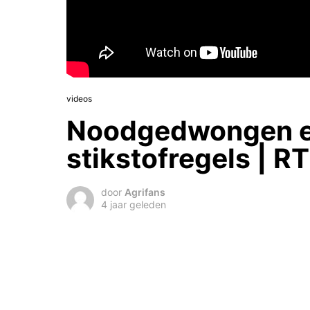
videos
Noodgedwongen e
stikstofregels | R
door
Agrifans
4 jaar geleden