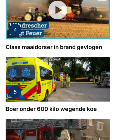
Claas maaidorser in brand gevlogen
Boer onder 600 kilo wegende koe