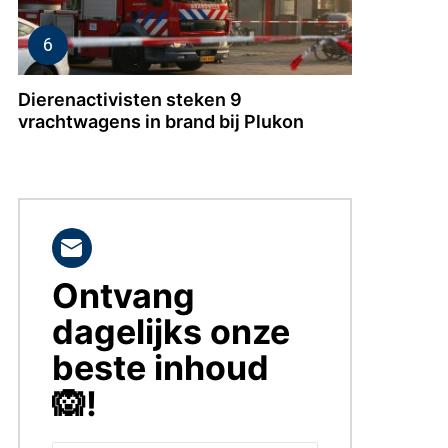
Dierenactivisten steken 9
vrachtwagens in brand bij Plukon
Ontvang
BLIJF
OP
dagelijks onze
DE
HOOGTE!
beste inhoud
🙉!