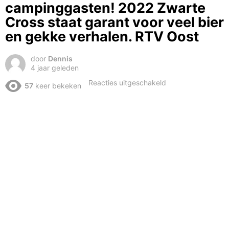
campinggasten! 2022 Zwarte
Cross staat garant voor veel bier
en gekke verhalen. RTV Oost
door
Dennis
4 jaar geleden
voor
Reacties uitgeschakeld
57
keer bekeken
De
aankomst
van
alle
campinggasten!
2022
Zwarte
Cross
staat
garant
voor
veel
bier
en
gekke