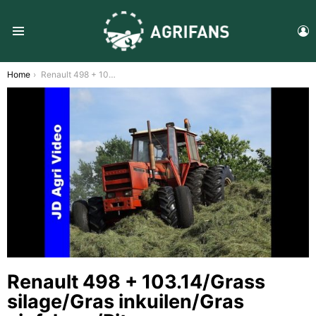
L
Menu
You are here:
Home
Renault 498 + 103.14/Grass silage/Gras inkuilen/Gras einfahren/Pit work/Doornspijk/2017
Renault 498 + 103.14/Grass
silage/Gras inkuilen/Gras