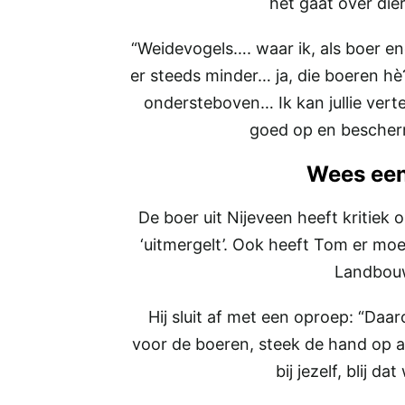
het gaat over die
“Weidevogels…. waar ik, als boer en
er steeds minder… ja, die boeren hè
ondersteboven… Ik kan jullie vertell
goed op en bescher
Wees een
De boer uit Nijeveen heeft kritiek
‘uitmergelt’. Ook heeft Tom er moe
Landbouw
Hij sluit af met een oproep: “Daa
voor de boeren, steek de hand op al
bij jezelf, blij d