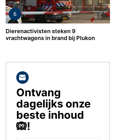
Dierenactivisten steken 9
vrachtwagens in brand bij Plukon
Ontvang
BLIJF
OP
dagelijks onze
DE
HOOGTE!
beste inhoud
🙉!