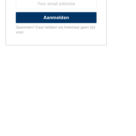
Email
address:
Spammen? Daar hebben wij helemaal geen tijd
voor.