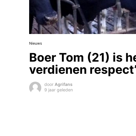
Nieuws
Boer Tom (21) is h
verdienen respect
door
Agrifans
9 jaar geleden