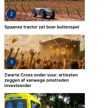
Spaanse tractor zet boer buitenspel
Zwarte Cross onder vuur: artiesten
zeggen af vanwege omstreden
investeerder
n