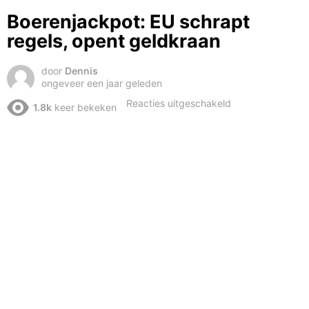
Boerenjackpot: EU schrapt
regels, opent geldkraan
door
Dennis
ongeveer een jaar geleden
voor
Reacties uitgeschakeld
1.8k
keer bekeken
Boerenjackpot:
EU
schrapt
regels,
opent
geldkraan