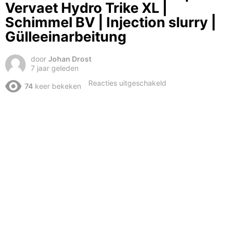
Vervaet Hydro Trike XL |
Schimmel BV | Injection slurry |
Gülleeinarbeitung
door
Johan Drost
7 jaar geleden
voor
Reacties uitgeschakeld
74
keer bekeken
Bouwland
bemesten
2019
|
Vervaet
Hydro
Trike
XL
|
Schimmel
BV
|
Injection
slurry
|