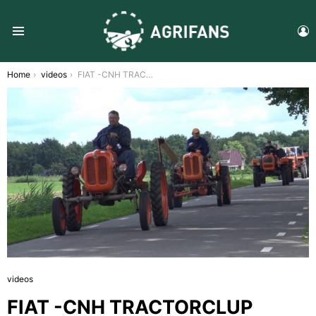
L
Menu
You are here:
Home
videos
FIAT -CNH TRACTORCLUP OUDE TREKKERS TOERTOCHT DOOR DRENTHE
videos
FIAT -CNH TRACTORCLUP