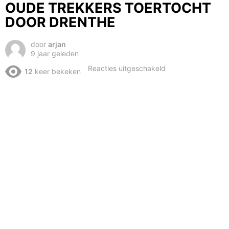
OUDE TREKKERS TOERTOCHT
DOOR DRENTHE
door
arjan
9 jaar geleden
voor
Reacties uitgeschakeld
12
keer bekeken
FIAT
-
CNH
TRACTORCLUP
OUDE
TREKKERS
TOERTOCHT
DOOR
DRENTHE