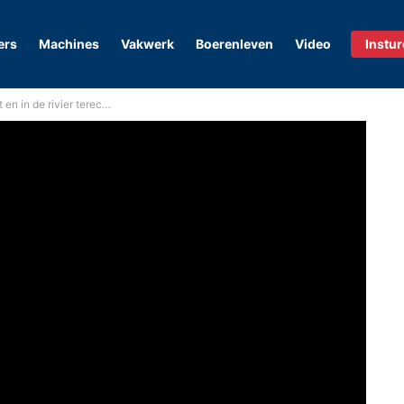
ers
Machines
Vakwerk
Boerenleven
Video
Instu
ier terecht gekomen | Eventjes bergen