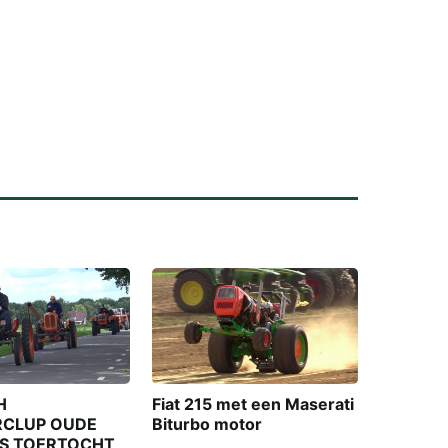
|
Eventjes
bergen
H
Fiat 215 met een Maserati
CLUP OUDE
Biturbo motor
S TOERTOCHT