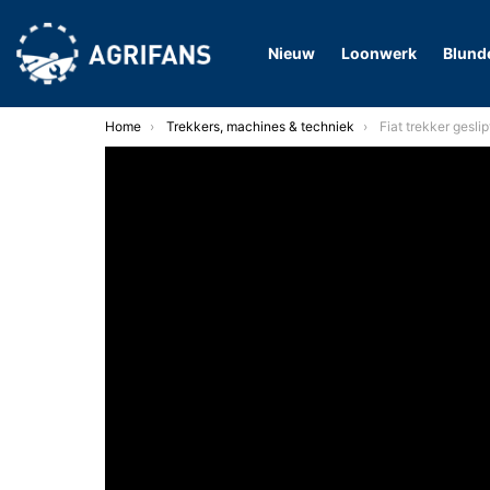
Nieuw
Loonwerk
Blund
You are here:
Home
Trekkers, machines & techniek
Fiat trekker geslipt en in de riv