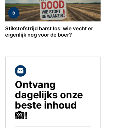
Stikstofstrijd barst los: wie vecht er
eigenlijk nog voor de boer?
Ontvang
BLIJF
OP
dagelijks onze
DE
HOOGTE!
beste inhoud
🙉!