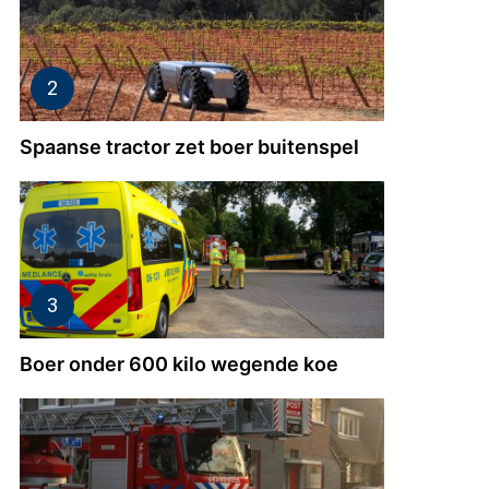
Spaanse tractor zet boer buitenspel
Boer onder 600 kilo wegende koe