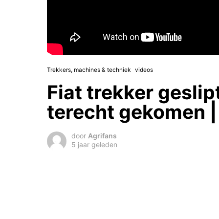
Trekkers, machines & techniek
videos
Fiat trekker geslipt
terecht gekomen |
door
Agrifans
5 jaar geleden