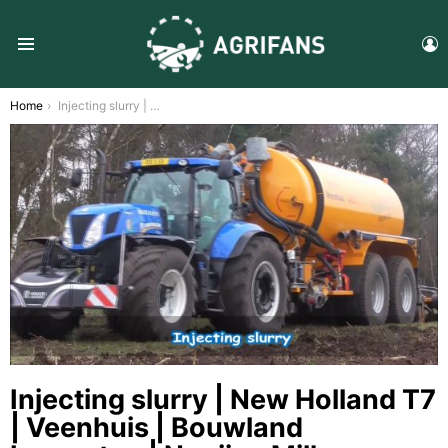
L
Menu
You are here:
Home
Injecting slurry | New Holland T7 | Veenhuis | Bouwland bemesten | Nooijen Milheeze
Injecting slurry | New Holland T7
| Veenhuis | Bouwland