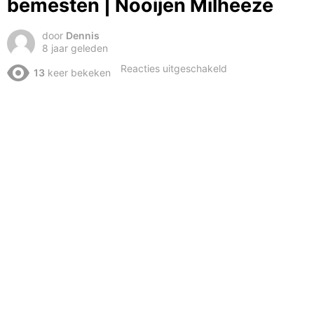
bemesten | Nooijen Milheeze
door
Dennis
8 jaar geleden
voor
Reacties uitgeschakeld
13
keer bekeken
Injecting
slurry
|
New
Holland
T7
|
Veenhuis
|
Bouwland
bemesten
|
Nooijen
Milheeze