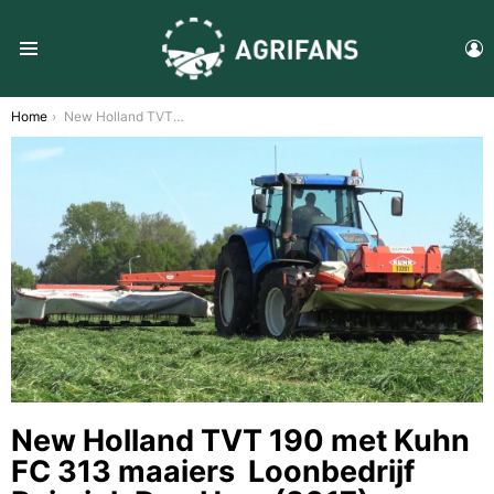
L
Menu
You are here:
Home
New Holland TVT 190 met Kuhn FC 313 maaiers  Loonbedrijf Reimink Den Ham (2017) nagd2010
New Holland TVT 190 met Kuhn
FC 313 maaiers  Loonbedrijf