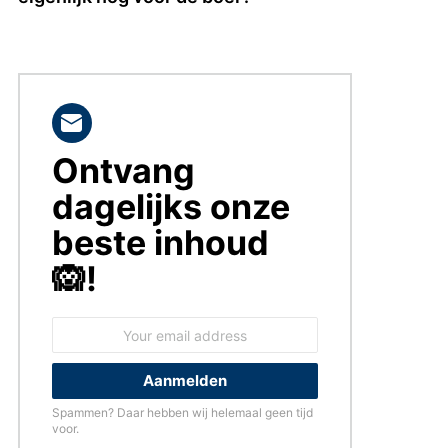
Ontvang
BLIJF
OP
dagelijks onze
DE
HOOGTE!
beste inhoud
🙉!
Email
address:
Spammen? Daar hebben wij helemaal geen tijd
voor.