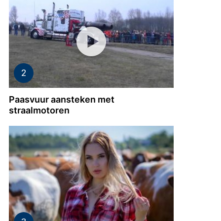
Paasvuur aansteken met
straalmotoren
d
agen