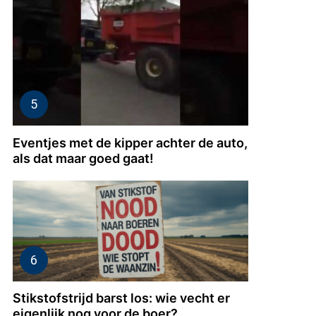
Eventjes met de kipper achter de auto,
als dat maar goed gaat!
Stikstofstrijd barst los: wie vecht er
eigenlijk nog voor de boer?