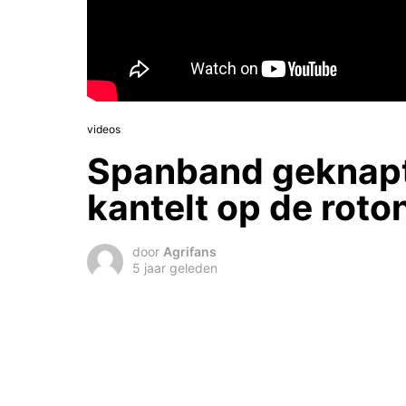
videos
Spanband geknapt
kantelt op de roto
door
Agrifans
5 jaar geleden