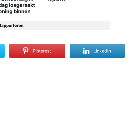
dag losgeraakt
oning binnen
Rapporteren
Pinterest
LinkedIn