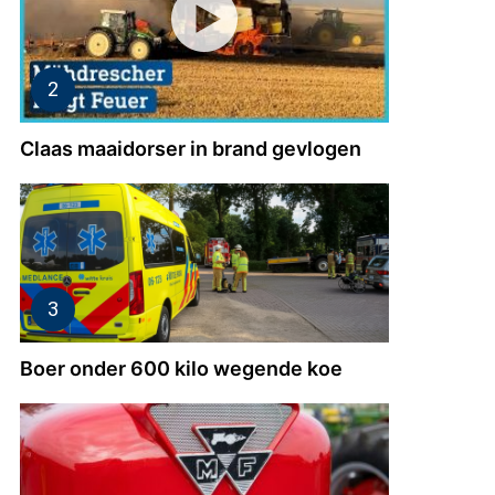
Claas maaidorser in brand gevlogen
Boer onder 600 kilo wegende koe
er