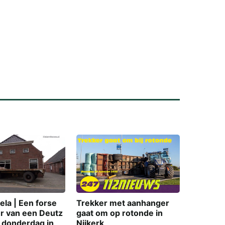
Main
in
la | Een forse
Trekker met aanhanger
r van een Deutz
gaat om op rotonde in
s donderdag in
Nijkerk