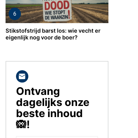
Stikstofstrijd barst los: wie vecht er
eigenlijk nog voor de boer?
Ontvang
BLIJF
OP
dagelijks onze
DE
HOOGTE!
beste inhoud
🙉!