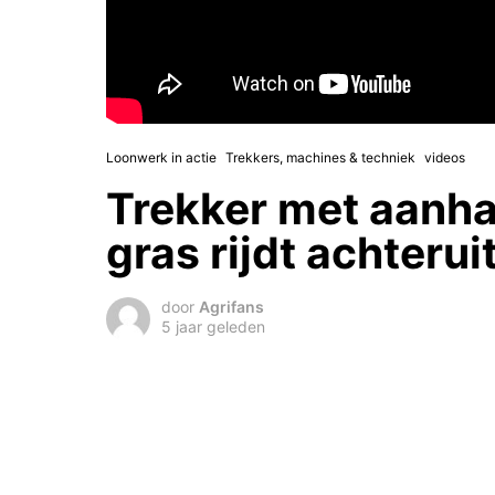
Loonwerk in actie
Trekkers, machines & techniek
videos
Trekker met aanh
gras rijdt achterui
door
Agrifans
5 jaar geleden