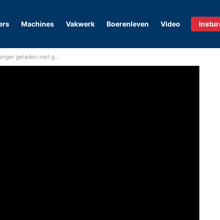
ers
Machines
Vakwerk
Boerenleven
Video
Instu
met gras rijdt achteruit de Main in