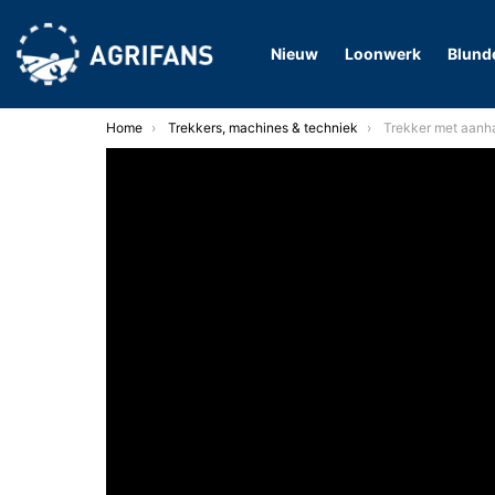
Nieuw
Loonwerk
Blund
You are here:
Home
Trekkers, machines & techniek
Trekker met aanhanger geladen 